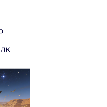
р
алк