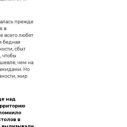
валась прежде
я в
е всего любят
ая бедная
ости, сбыт
, чтобы
ешевле, чем на
рамидами. Но
вности, мир
це над
ерриторию
апомнило
столов в
о вылизывали