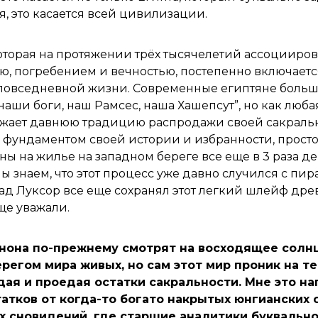
, это касается всей цивилизации.
оторая на протяжении трёх тысячелетий ассоцииро
ью, погребением и вечностью, постепенно включаетс
повседневной жизни. Современные египтяне больш
 наши боги, наш Рамсес, наша Хашепсут”, но как люб
жает давнюю традицию распродажи своей сакральн
фундаментом своей истории и избранности, просто
ены на жилье на западном береге все еще в 3 раза д
мы знаем, что этот процесс уже давно случился с пи
зад Луксор все еще сохранял этот легкий шлейф дре
ще уважали.
нона по-прежнему смотрят на восходящее солн
регом мира живых, но сам этот мир проник на т
дая и проедая остатки сакральности. Мне это н
атков от когда-то богато накрытых юнгианских 
х сновидений, где старшие аналитики буквальн