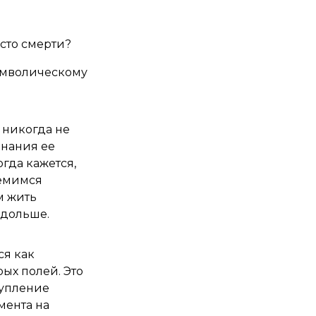
есто смерти?
символическому
 никогда не
знания ее
гда кажется,
ремимся
м жить
 дольше.
ся как
рых полей. Это
тупление
мента на