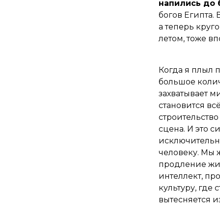
напились до 
богов Египта.
а теперь круго
летом, тоже в
Когда я плыл 
большое колич
захватывает ми
становится вс
строительство
сцена. И это 
исключительно
человеку. Мы 
продление жиз
интеллект, пр
культуру, где 
вытесняется и