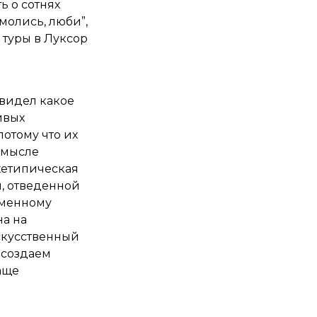
ь о сотнях
молись, люби”,
и туры в Луксор
увидел какое
ивых
потому что их
 смысле
рхетипическая
и, отведенной
еменному
на на
скусственный
 создаем
чаще