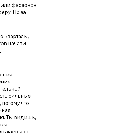
нили фараонов
еру. Но за
е кварталы,
ков начали
ще
ения.
ение
ительной
толь сильные
, потому что
ьная
ия. Ты видишь,
тся
дыхается от