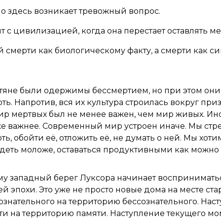
 здесь возникает тревожный вопрос.
т с цивилизацией, когда она перестает оставлять м
 смерти как биологическому факту, а смерти как 
яне были одержимы бессмертием, но при этом они
ть. Напротив, вся их культура строилась вокруг при
ир мертвых был не менее важен, чем мир живых. Ино
же важнее. Современный мир устроен иначе. Мы ст
ь, обойти её, отложить её, не думать о ней. Мы хоти
деть моложе, оставаться продуктивными как можно
у западный берег Луксора начинает воспринимать
й эпохи. Это уже не просто новые дома на месте ста
ознательного на территорию бессознательного. Нас
и на территорию памяти. Наступление текущего мо