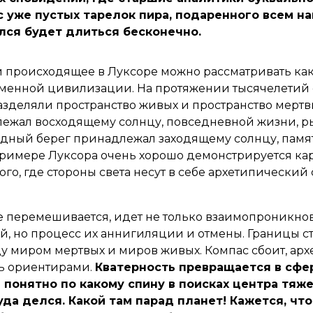
с уже пустых тарелок пира, подаренного всем н
лся будет длиться бесконечно.
 происходящее в Луксоре можно рассматривать как
еменной цивилизации. На протяжении тысячелетий
азделяли пространство живых и пространство мертв
лежал восходящему солнцу, повседневной жизни, р
адный берег принадлежал заходящему солнцу, памя
примере Луксора очень хорошо демонстрируется ка
ого, где стороны света несут в себе архетипический
е перемешивается, идет не только взаимопроникно
, но процесс их аннигиляции и отмены. Границы с
у миром мертвых и миров живых. Компас сбоит, ар
ть ориентирами.
Кватерность превращается в сфер
 понятно по какому спину в поисках центра тяж
уда делся. Какой там парад планет! Кажется, чт