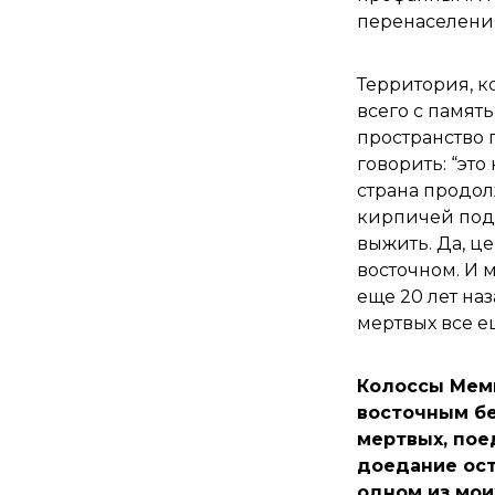
перенаселения
Территория, к
всего с памят
пространство 
говорить: “это
страна продол
кирпичей под 
выжить. Да, ц
восточном. И 
еще 20 лет на
мертвых все е
Колоссы Мем
восточным бе
мертвых, пое
доедание ост
одном из мои