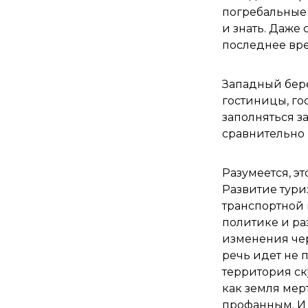
погребальные 
и знать. Даже 
последнее вре
Западный бере
гостиницы, го
заполняться з
сравнительно 
Разумеется, э
Развитие тури
транспортной 
политике и ра
изменения чере
речь идет не 
территория ск
как земля мер
профанным. И 