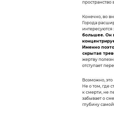
пространство 
Конечно, во в
Города расшир
интересуются
большее. Он 
концентрируе
Именно поэто
скрытая трев
жертву полезн
отступает пер
Возможно, это
Не о том, где 
к смерти, не 
забывает о сме
глубину самой