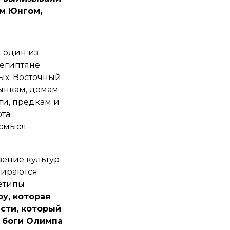
ам Юнгом,
 один из
 египтяне
ых. Восточный
ынкам, домам
ти, предкам и
рта
 смысл.
вение культур
тираются
хетипы
у, которая
ести, который
о боги Олимпа