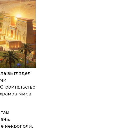
ила выглядел
ими
 Строительство
 храмов мира
 там
знь.
ие некрополи,