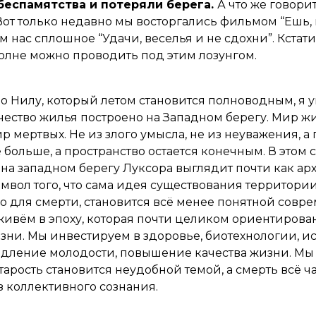
беспамятства и потеряли берега.
А что же говорит
 Вот только недавно мы восторгались фильмом “Ешь, 
м нас сплошное “Удачи, веселья и не сдохни”. Кстат
полне можно проводить под этим лозунгом.
по Нилу, который летом становится полноводным, я 
ество жилья построено на Западном берегу. Мир ж
р мертвых. Не из злого умысла, не из неуважения, а 
ё больше, а пространство остается конечным. В этом
 на западном берегу Луксора выглядит почти как а
символ того, что сама идея существования территори
 для смерти, становится всё менее понятной совр
живём в эпоху, которая почти целиком ориентирова
ни. Мы инвестируем в здоровье, биотехнологии, и
одление молодости, повышение качества жизни. Мы
старость становится неудобной темой, а смерть всё 
з коллективного сознания.