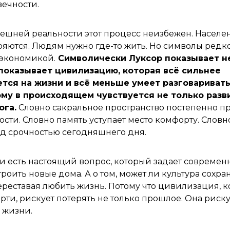
вечности.
нешней реальности этот процесс неизбежен. Населен
яются. Людям нужно где-то жить. Но символы редк
 экономикой.
Символически Луксор показывает н
показывает цивилизацию, которая всё сильнее
тся на жизни и всё меньше умеет разговаривать
му в происходящем чувствуется не только разви
ога.
Словно сакральное пространство постепенно п
ости. Словно память уступает место комфорту. Словн
ед срочностью сегодняшнего дня.
 и есть настоящий вопрос, который задает современ
строить новые дома. А о том, может ли культура сохр
переставая любить жизнь. Потому что цивилизация, к
рти, рискует потерять не только прошлое. Она риску
 жизни.