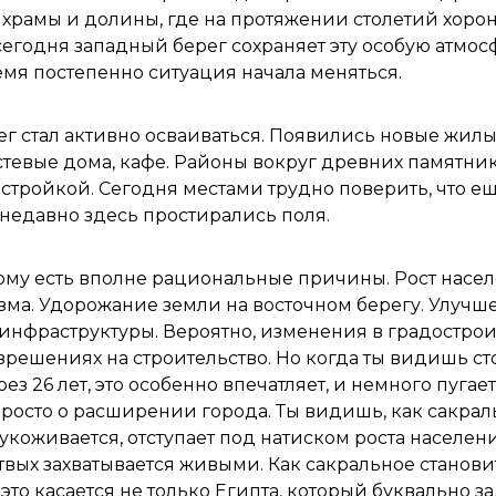
храмы и долины, где на протяжении столетий хоро
сегодня западный берег сохраняет эту особую атмосф
мя постепенно ситуация начала меняться.
г стал активно осваиваться. Появились новые жилы
стевые дома, кафе. Районы вокруг древних памятни
астройкой. Сегодня местами трудно поверить, что е
недавно здесь простирались поля.
тому есть вполне рациональные причины. Рост насел
зма. Удорожание земли на восточном берегу. Улучш
инфраструктуры. Вероятно, изменения в градостро
зрешениях на строительство. Но когда ты видишь с
з 26 лет, это особенно впечатляет, и немного пугает
просто о расширении города. Ты видишь, как сакрал
укоживается, отступает под натиском роста населен
твых захватывается живыми. Как сакральное станови
это касается не только Египта, который буквально за