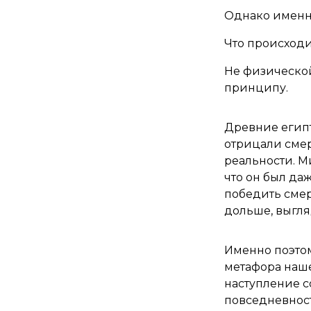
Однако именно
Что происходи
Не физической
принципу.
Древние египт
отрицали смер
реальности. М
что он был да
победить смерт
дольше, выгля
Именно поэтом
метафора наше
наступление с
повседневност