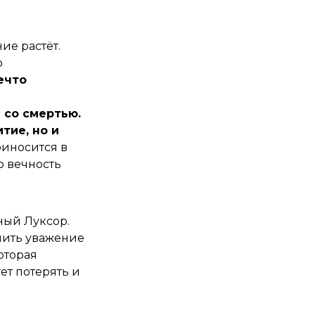
ие растёт.
о
ечто
 со смертью.
тие, но и
риносится в
о вечность
ный Луксор.
анить уважение
оторая
ет потерять и