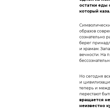
остатки еды 
который каза
Символически
образов совр
сознательно р
берег принад
и храмам. Зап
вечности. На 
бессознательн
Но сегодня вс
и цивилизаций
теперь и межд
перестают бы
вращается не
неизвестно к