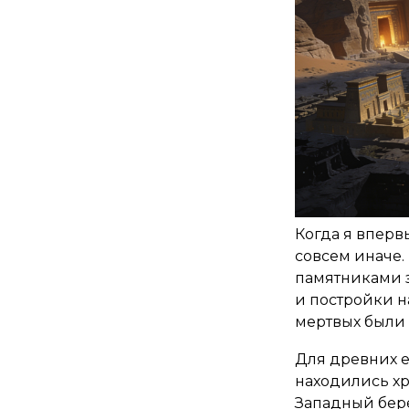
Когда я вперв
совсем иначе.
памятниками з
и постройки н
мертвых были 
Для древних е
находились х
Западный бере