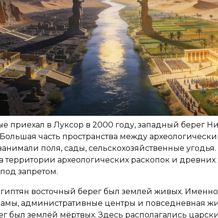
ые приехал в Луксор в 2000 году, западный берег Н
 Большая часть пространства между археологическ
анимали поля, сады, сельскохозяйственные угодья.
а территории археологических раскопок и древних
под запретом.
гиптян восточный берег был землей живых. Именно
рамы, административные центры и повседневная жи
г был землёй мёртвых. Здесь располагались царск